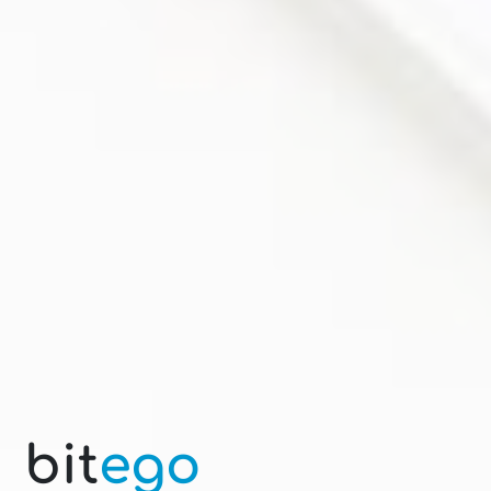
bit
ego